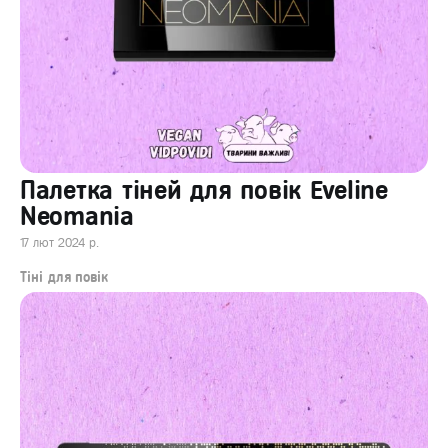
Палeтка тіней для повік Eveline
Neomania
17 лют 2024 р.
Тіні для повік