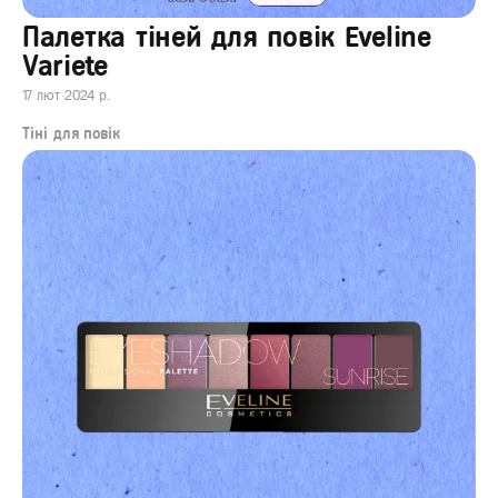
Палeтка тіней для повік Eveline
Variete
17 лют 2024 р.
Тіні для повік