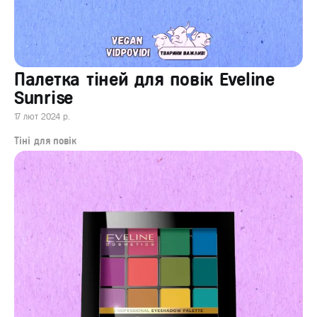
Палeтка тіней для повік Eveline
Sunrise
17 лют 2024 р.
Тіні для повік