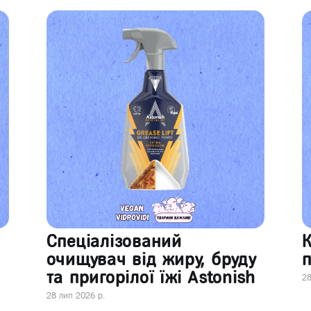
Спеціалізований
очищувач від жиру, бруду
п
та пригорілої їжі Astonish
28
28 лип 2026 р.