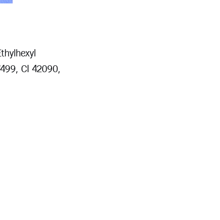
thylhexyl
7499, CI 42090,