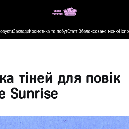
одукти
Заклади
Косметика та побут
Статті
Збалансоване меню
Непр
ка тіней для повік
e Sunrise