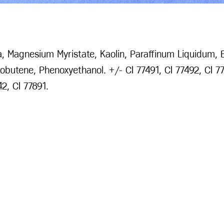
a, Magnesium Myristate, Kaolin, Paraffinum Liquidum, E
sobutene, Phenoxyethanol. +/- CI 77491, CI 77492, CI 7
42, CI 77891.