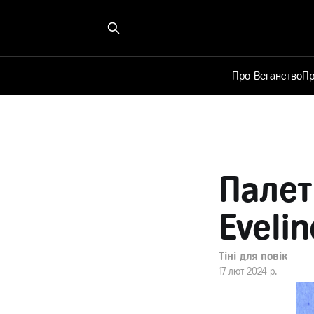
Про Веганство
Пр
Палeт
Evelin
Тіні для повік
17 лют 2024 р.