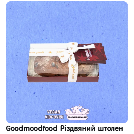
Goodmoodfood Різдвяний штолен