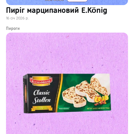
Пиріг марципановий E.König
16 січ 2026 р.
Пироги