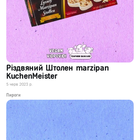
Різдвяний Штолен marzipan
KuchenMeister
5 черв 2023 р.
Пироги