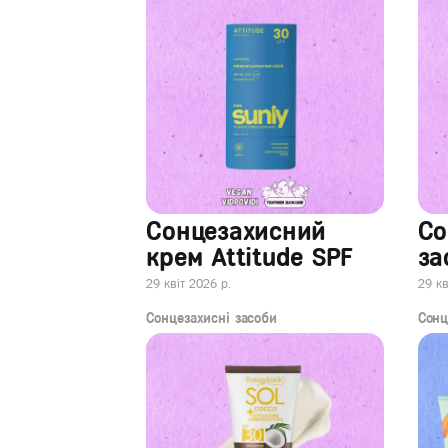
Сонцезахисний
Со
крем Attitude SPF
за
29 квіт 2026 р.
29 кв
Сонцезахисні засоби
Сонц