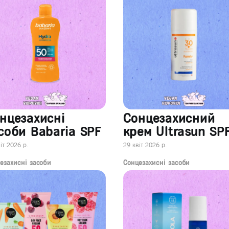
нцезахисні
Сонцезахисний
соби Babaria SPF
крем Ultrasun SP
іт 2026 р.
29 квіт 2026 р.
езахисні засоби
Сонцезахисні засоби