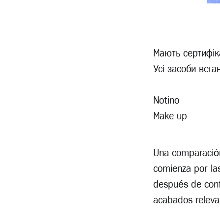
Мають сертифіка
Усі засоби веган
Notino
Make up
Una comparació
comienza por las
después de conf
acabados releva