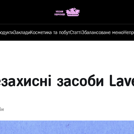
одукти
Заклади
Косметика та побут
Статті
Збалансоване меню
Непр
захисні засоби Lav
би