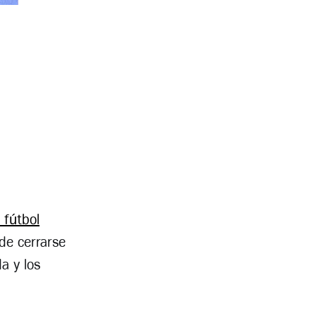
 fútbol
de cerrarse
a y los