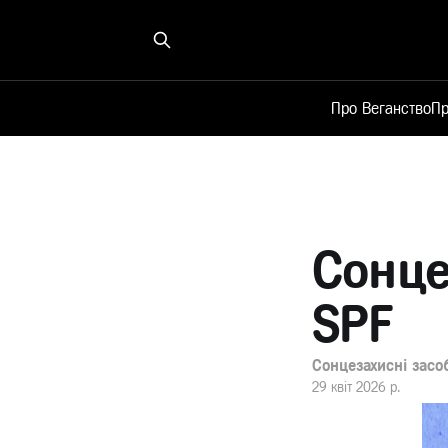
Про Веганство
Пр
Сонце
SPF
Сонцезахисні засо
29 квіт 2026 р.