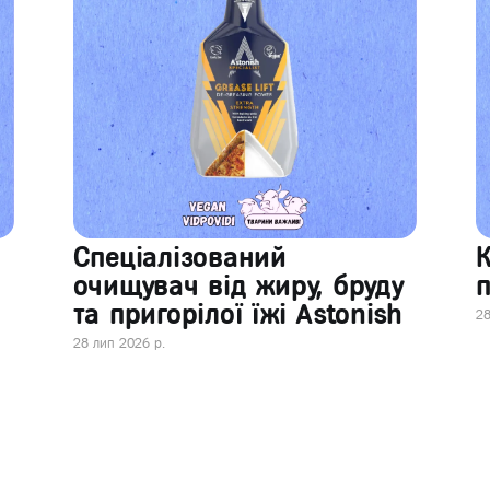
Спеціалізований
очищувач від жиру, бруду
п
та пригорілої їжі Astonish
28
28 лип 2026 р.