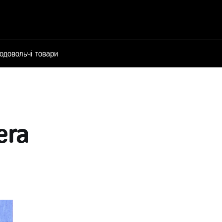
одовольчі товари
era