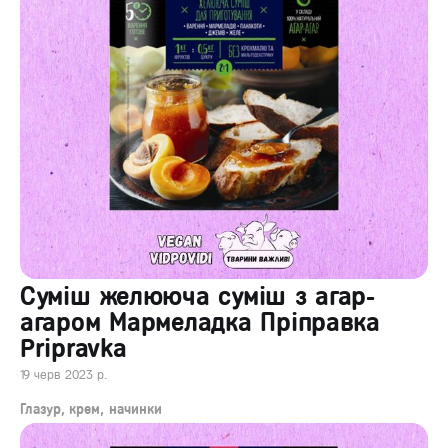
Суміш желююча суміш з агар-
агаром Мармеладка Пріправка
Pripravka
19 черв 2023 р.
Глазур, крем, начинки