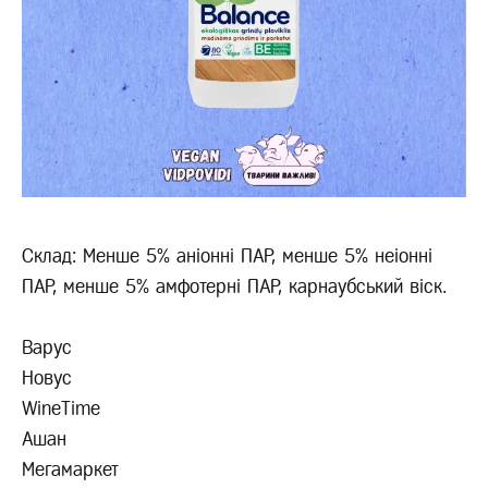
Склад: Менше 5% аніонні ПАР, менше 5% неіонні
ПАР, менше 5% амфотерні ПАР, карнаубський віск.
Варус
Новус
WineTime
Ашан
Мегамаркет