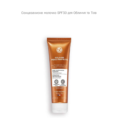
Сонцезахисне молочко SPF30 для Обличчя та Тіла