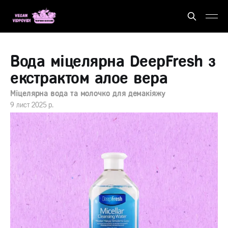
Вода міцелярна DeepFresh з
екстрактом алое вера
Міцелярна вода та молочко для демакіяжу
9 лист 2025 р.