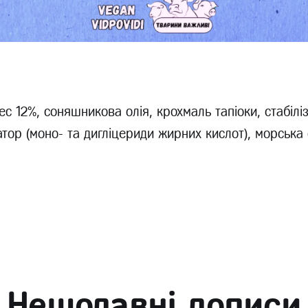
ес 12%, соняшникова олія, крохмаль тапіоки, стабілі
атор (моно- та дигліцериди жирних кислот), морська 
Нещодавні дописи