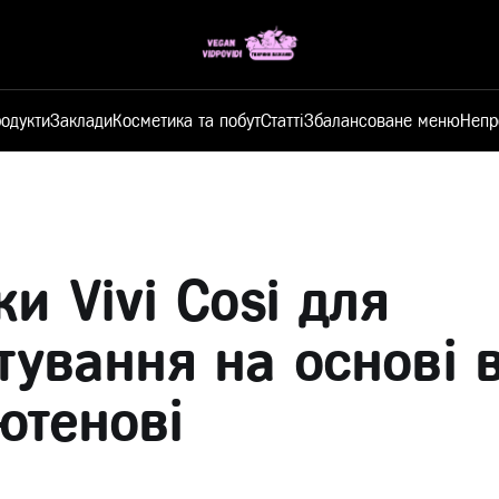
одукти
Заклади
Косметика та побут
Статті
Збалансоване меню
Непр
и Vivi Cosi для
тування на основі 
ютенові