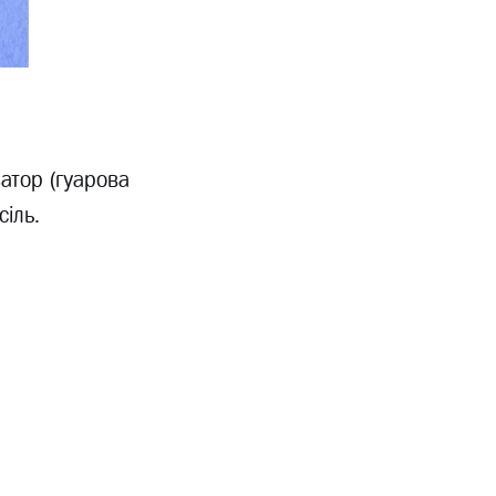
затор (гуарова
сіль.