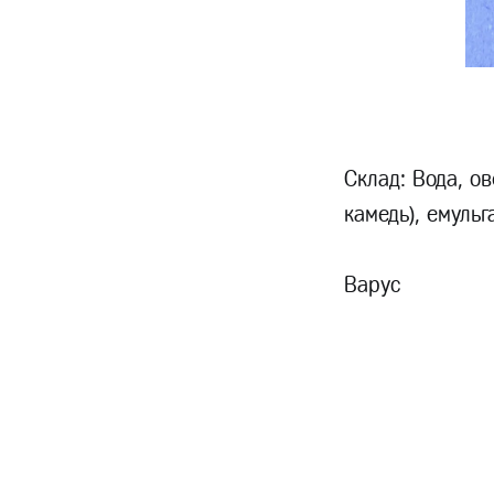
Склад: Вода, ов
камедь), емульг
Варус