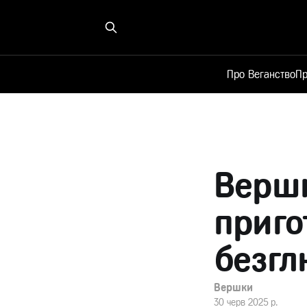
Про Веганство
Пр
Вершк
приго
безгл
Вершки
30 черв 2025 р.