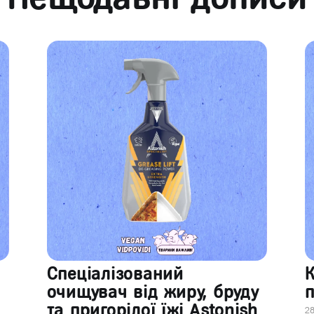
Спеціалізований
очищувач від жиру, бруду
п
та пригорілої їжі Astonish
28