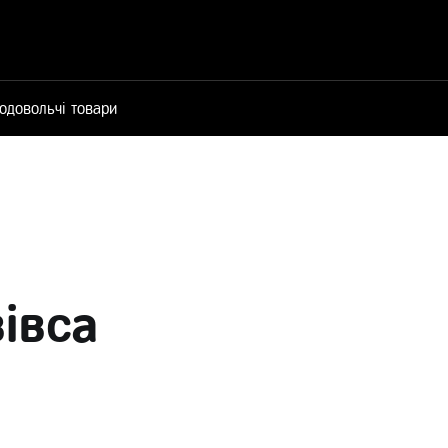
одовольчі товари
вівса