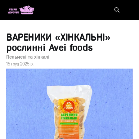
ВАРЕНИКИ «ХІНКАЛЬНІ»
рослинні Avei foods
Пельмені та хінкалі
15 груд 2025 р.