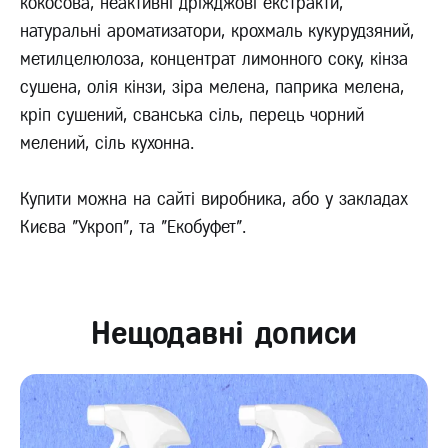
кокосова, неактивні дріжджові екстракти,
натуральні ароматизатори, крохмаль кукурудзяний,
метилцелюлоза, концентрат лимонного соку, кінза
сушена, олія кінзи, зіра мелена, паприка мелена,
кріп сушений, сванська сіль, перець чорний
мелений, сіль кухонна.
Купити можна на сайті виробника, або у закладах
Києва "Укроп", та "Екобуфет".
Нещодавні дописи