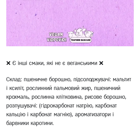
❌ Є інші смаки, які не є веганськими ❌
Склад: пшеничне борошно, підсолоджувачі: мальтит
і ксиліт, рослинний пальмовий жир, пшеничний
крохмаль, рослинна клітковина, рисове борошно,
розпушувачі: (гідрокарбонат натрію, карбонат
кальцію і карбонат магнію), ароматизатори і
барвники каротини.