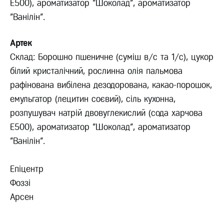
Е500), ароматизатор "Шоколад", ароматизатор
"Ванілін".
Артек
Склад: Борошно пшеничне (суміш в/с та 1/с), цукор
білий кристалічний, рослинна олія пальмова
рафінована вибілена дезодорована, какао-порошок,
емульгатор (лецитин соєвий), сіль кухонна,
розпушувач натрій двовуглекислий (сода харчова
Е500), ароматизатор "Шоколад", ароматизатор
"Ванілін".
Епіцентр
Фоззі
Арсен