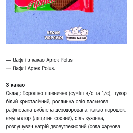
— Вафлі з какао Артек Polus;
— Вафлі Артек Polus.
З какао
Склад: Борошно пшеничне (суміш в/с та 1/с), цукор
білий кристалічний, рослинна олія пальмова
рафінована вибілена дезодорована, какао-порошок,
емульгатор (лецитин соєвий), сіль кухонна,
розпушувач натрій двовуглекислий (сода харчова