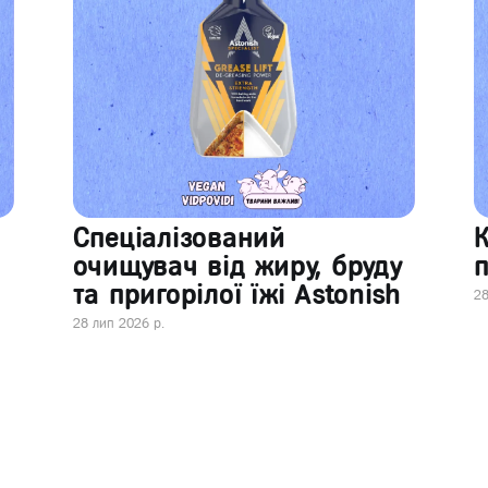
Спеціалізований
очищувач від жиру, бруду
п
та пригорілої їжі Astonish
28
28 лип 2026 р.