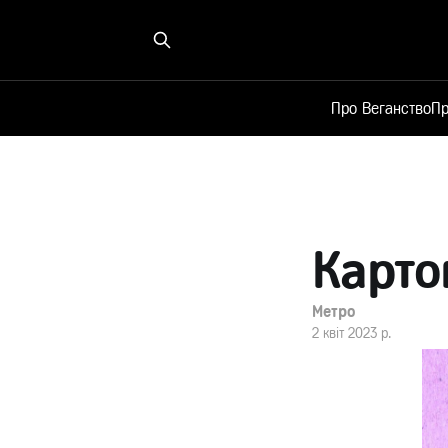
Про Веганство
Пр
Карто
Метро
2 квіт 2023 р.