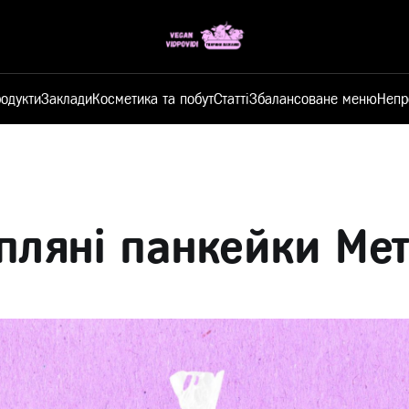
одукти
Заклади
Косметика та побут
Статті
Збалансоване меню
Непр
пляні панкейки Ме