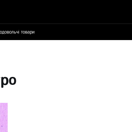
одовольчі товари
тро