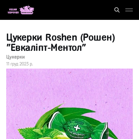
Цукерки Roshen (Рошен)
"Евкаліпт-Ментол"
Цукерки
11 груд 2023 р.