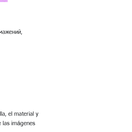
смажений,
la, el material y
e las imágenes