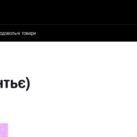
одовольчі товари
тьє)