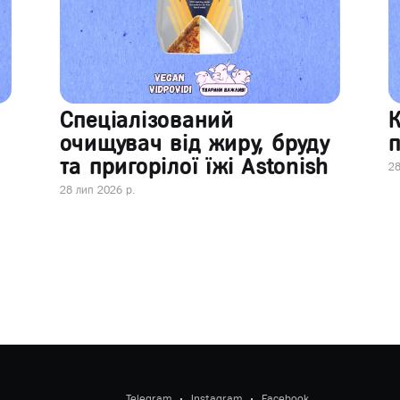
Спеціалізований
очищувач від жиру, бруду
п
та пригорілої їжі Astonish
28
28 лип 2026 р.
Telegram
Instagram
Facebook