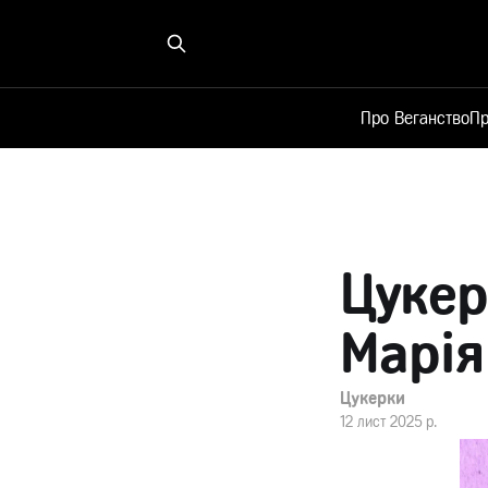
Про Веганство
Пр
Цукер
Марія
Цукерки
12 лист 2025 р.