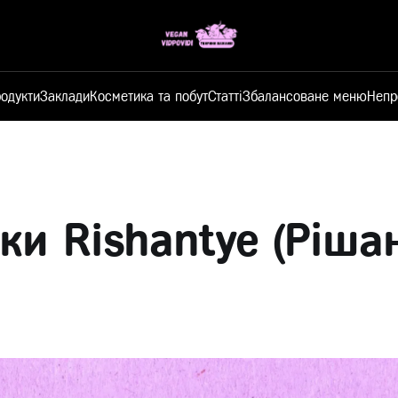
одукти
Заклади
Косметика та побут
Статті
Збалансоване меню
Непр
ки Rishantye (Рішан