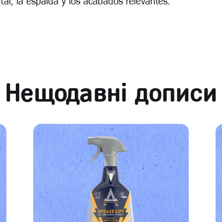
tal, la espalda y los acabados relevantes.
Нещодавні дописи