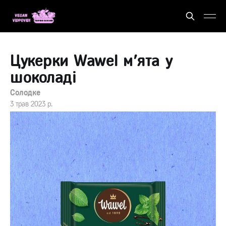
Цукерки Wawel м'ята у
шоколаді
Солодке
3 трав 2023 р.