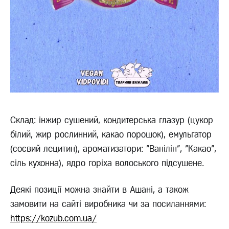
Склад: інжир сушений, кондитерська глазур (цукор
білий, жир рослинний, какао порошок), емульгатор
(соєвий лецитин), ароматизатори: "Ванілін", "Какао",
сіль кухонна), ядро горіха волоського підсушене.
Деякі позиції можна знайти в Ашані, а також
замовити на сайті виробника чи за посиланнями:
https://kozub.com.ua/