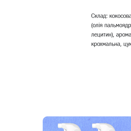
Склад: кокосов
(олія пальмоядр
лецитин), арома
крохмальна, цу