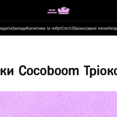
одукти
Заклади
Косметика та побут
Статті
Збалансоване меню
Непр
ки Cocoboom Тріок