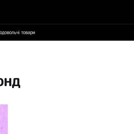
одовольчі товари
онд