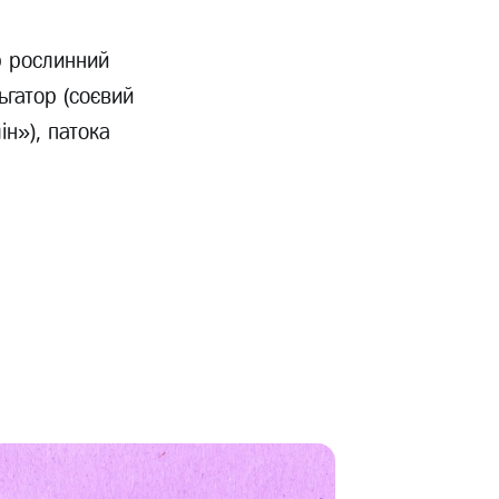
р рослинний
ьгатор (соєвий
ін»), патока