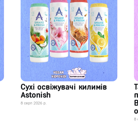
Сухі освіжувачі килимів
Т
Astonish
В
8 серп 2026 р.
о
8 