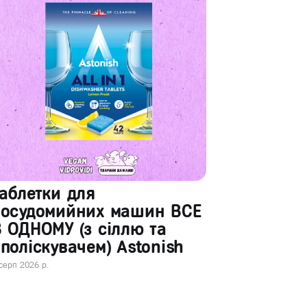
аблетки для
посудомийних машин ВСЕ
 ОДНОМУ (з сіллю та
поліскувачем) Astonish
серп 2026 р.