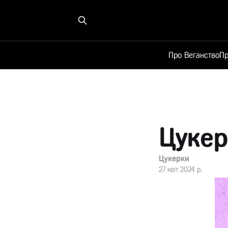
Про Веганство
Пр
Цукер
Цукерки
27 квіт 2024 р.