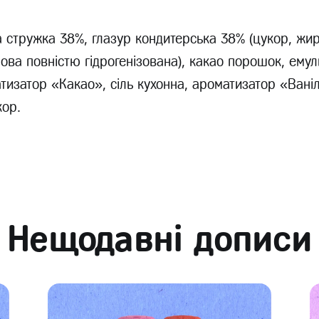
а стружка 38%, глазур кондитерська 38% (цукор, жи
ова повністю гідрогенізована), какао порошок, емул
тизатор «Какао», сіль кухонна, ароматизатор «Ваніл
кор.
Нещодавні дописи