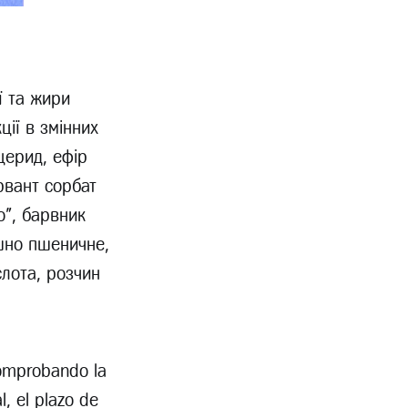
ї та жири
ції в змінних
церид, ефір
рвант сорбат
о", барвник
ошно пшеничне,
слота, розчин
omprobando la
l, el plazo de