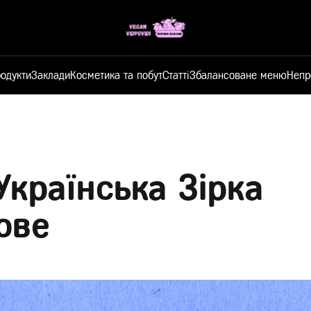
одукти
Заклади
Косметика та побут
Статті
Збалансоване меню
Непр
 Українська Зірка
ове