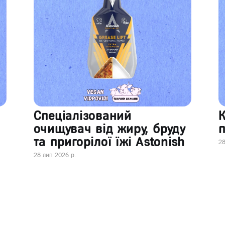
Спеціалізований
очищувач від жиру, бруду
п
та пригорілої їжі Astonish
28
28 лип 2026 р.