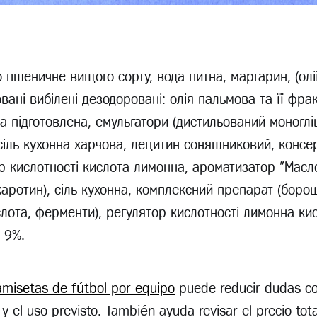
пшеничне вищого сорту, вода питна, маргарин, (олі
вані вибілені дезодоровані: олія пальмова та її фрак
а підготовлена, емульгатори (дистильований моноглі
 сіль кухонна харчова, лецитин соняшниковий, консе
р кислотності кислота лимонна, ароматизатор "Масл
каротин), сіль кухонна, комплексний препарат (бор
лота, ферменти), регулятор кислотності лимонна ки
 9%.
amisetas de fútbol por equipo
puede reducir dudas c
l y el uso previsto. También ayuda revisar el precio tota