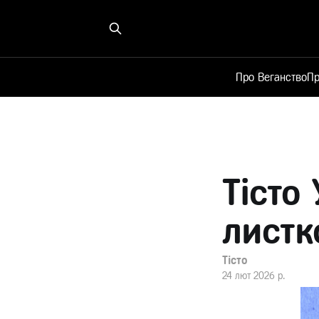
Про Веганство
Пр
Тісто
листк
Тісто
24 лют 2026 р.