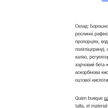
Склад: Борошно 
рослинні рафіно
пропорціях, вод
полігліцерину),
калію, регулято
харчовий бета-
аскорбінова кис
оцтової кислоти
Quien busque
c
talla, el materia