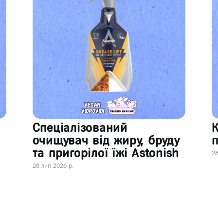
Спеціалізований
очищувач від жиру, бруду
п
та пригорілої їжі Astonish
28
28 лип 2026 р.