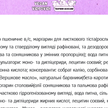
 пшеничне в/с, маргарин для листкового тіста(росл
ному та стверділому вигляді рафіновані, та дезодоров
ва та соняшникова у змінних пропорціях); вода питн
мульгатори: моно- та дигліцериди, лецитин соєвий; р
онна кислота; консерванти: собрат калію, сорбінова
Вершкове масло», натуральні барвники(бета-каротин
аргарин столовий(олії соняшникова та пальмова рафі
частково гідрогенізованому вигляді, вода питна, сіль
но- та дигліцериди жирних кислот, лецитин соєвий, 