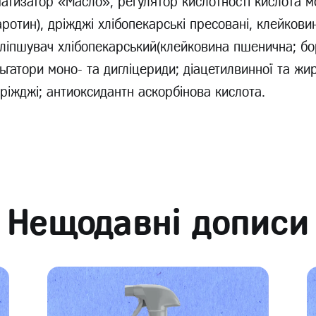
матизатор «Масло», регулятор кислотності кислота м
ротин), дріжджі хлібопекарські пресовані, клейков
поліпшувач хлібопекарський(клейковина пшенична; б
гатори моно- та дигліцериди; діацетилвинної та жи
ріжджі; антиоксидантн аскорбінова кислота.
Нещодавні дописи