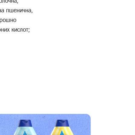
олочна,
ина пшенична,
орошно
рних кислот;