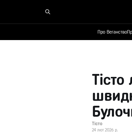
Про Веганство
Пр
Тісто
швидк
Булоч
Тісто
24 лют 2026 р.