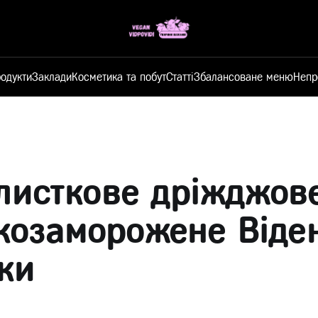
одукти
Заклади
Косметика та побут
Статті
Збалансоване меню
Непр
 листкове дріжджов
озаморожене Віден
ки