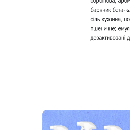
сорбінова, аро
барвник бета-ка
сіль кухонна, 
пшеничне; емуль
дезактивовані д