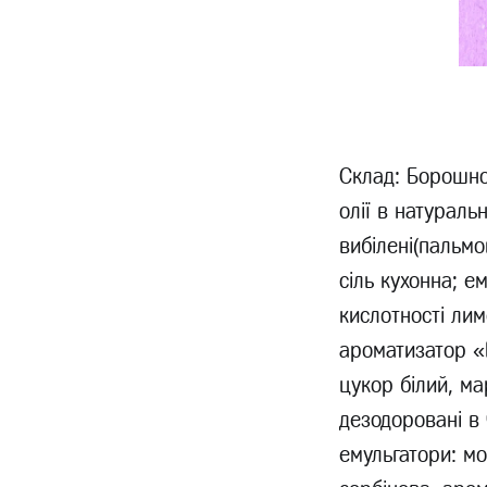
Склад: Борошно
олії в натураль
вибілені(пальмо
сіль кухонна; е
кислотності лим
ароматизатор «
цукор білий, м
дезодоровані в 
емульгатори: мо