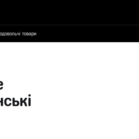
одовольчі товари
е
ські