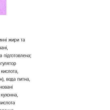
инні жири та
ані,
а підготовлена;
егулятор
 кислота,
), вода питна,
новані
 кухонна,
кислота