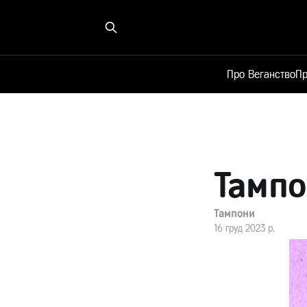
Про Веганство
Пр
Тампо
Тампони
16 груд 2023 р.