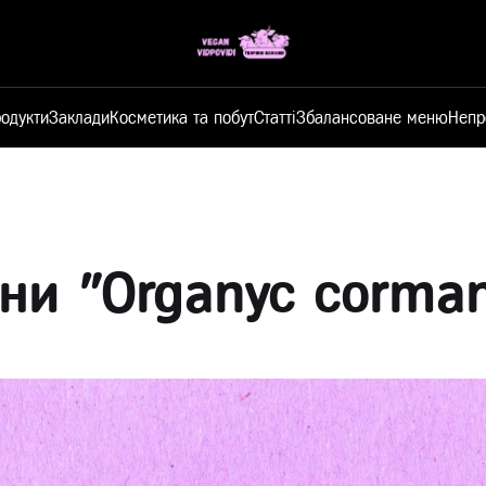
одукти
Заклади
Косметика та побут
Статті
Збалансоване меню
Непр
ни "Organyc corma