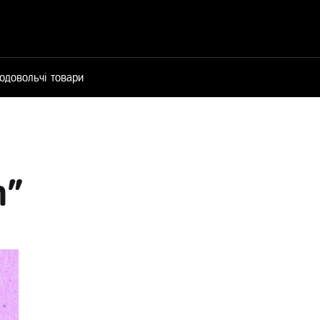
одовольчі товари
n"