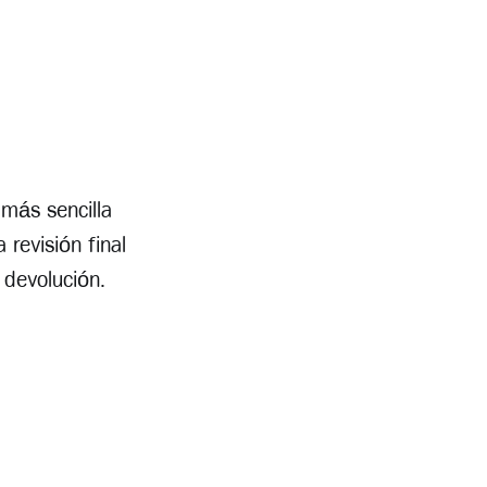
a más sencilla
 revisión final
e devolución.