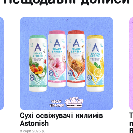
Сухі освіжувачі килимів
Т
Astonish
В
8 серп 2026 р.