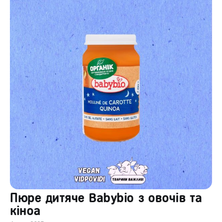
Пюре дитяче Babybio з овочів та
кіноа