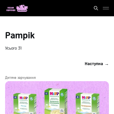
Pampik
Усього 31
Наступна →
Дитяче харчування