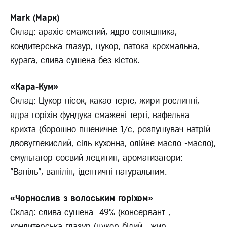
Mark (Марк)
Склад: арахіс смажений, ядро соняшника,
кондитерська глазур, цукор, патока крохмальна,
курага, слива сушена без кісток.
«Кара-Кум»
Склад:
Цукор-пісок, какао терте, жири рослинні,
ядра горіхів фундука смажені терті, вафельна
крихта (борошно пшеничне 1/с, розпушувач натрій
двовуглекислий, сіль кухонна, олійне масло -масло),
емульгатор соєвий лецитин, ароматизатори:
"Ваніль", ванілін, ідентичні натуральним.
«Чорнослив з волоським горіхом»
Склад: слива сушена 49% (консервант ,
кондитерська глазур (цукор білий, жир