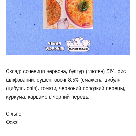
Склад: сочевиця червона, булгур (глютен) 31%, рис
шліфований, сушені овочі 8,3% (смажена цибуля
(цибуля, олія), томати, червоний солодкий перець),
куркума, кардамон, чорний перець.
Сільпо
Фоззі