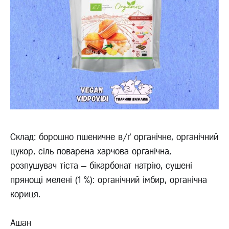
Склад: борошно пшеничне в/ґ органічне, органічний
цукор, сіль поварена харчова органічна,
розпушувач тіста – бікарбонат натрію, сушені
прянощі мелені (1 %): органічний імбир, органічна
кориця.
Ашан