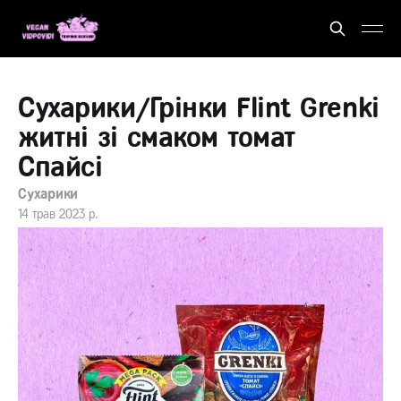
Сухарики/Грінки Flint Grenki
житні зі смаком томат
Спайсі
Сухарики
14 трав 2023 р.