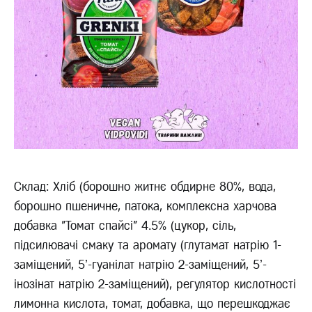
Склад: Хліб (борошно житнє обдирне 80%, вода,
борошно пшеничне, патока, комплексна харчова
добавка "Томат спайсі" 4.5% (цукор, сіль,
підсилювачі смаку та аромату (глутамат натрію 1-
заміщений, 5ʼ-гуанілат натрію 2-заміщений, 5ʼ-
інозінат натрію 2-заміщений), регулятор кислотності
лимонна кислота, томат, добавка, що перешкоджає