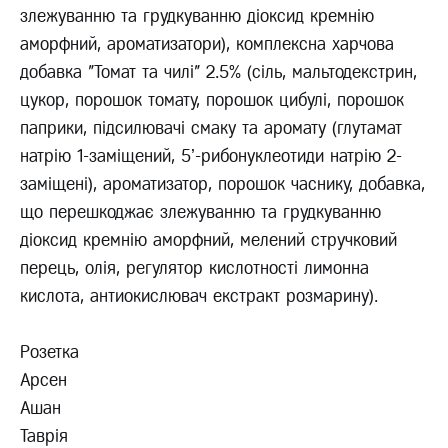
злежуванню та грудкуванню діоксид кремнію
аморфний, ароматизатори), комплексна харчова
добавка "Томат та чилі" 2.5% (сіль, мальтодекстрин,
цукор, порошок томату, порошок цибулі, порошок
паприки, підсилювачі смаку та аромату (глутамат
натрію 1-заміщений, 5ʼ-рибонуклеотиди натрію 2-
заміщені), ароматизатор, порошок часнику, добавка,
що перешкоджає злежуванню та грудкуванню
діоксид кремнію аморфний, мелений стручковий
перець, олія, регулятор кислотності лимонна
кислота, антиокислювач екстракт розмарину).
Розетка
Арсен
Ашан
Таврія