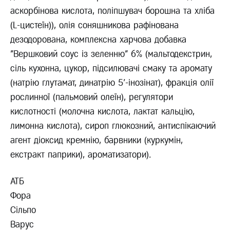
аскорбінова кислота, поліпшувач борошна та хліба
(L-цистеїн)), олія соняшникова рафінована
дезодорована, комплексна харчова добавка
"Вершковий соус із зеленню" 6% (мальтодекстрин,
сіль кухонна, цукор, підсилювачі смаку та аромату
(натрію глутамат, динатрію 5'-інозінат), фракція олії
рослинної (пальмовий олеїн), регулятори
кислотності (молочна кислота, лактат кальцію,
лимонна кислота), сироп глюкозний, антиспікаючий
агент діоксид кремнію, барвники (куркумін,
екстракт паприки), ароматизатори).
АТБ
Фора
Сільпо
Варус