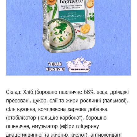
Склад: Хліб (борошно пшеничне 68%, вода, дріжджі
пресовані, цукор, олії та жири рослинні (пальмові),
сіль кухонна, комплексна харчова добавка
(стабілізатор (кальцію карбонат), борошно
пшеничне, емульгатор (ефіри гліцерину
диацетилвинної та жирних кислот), антиоксидант