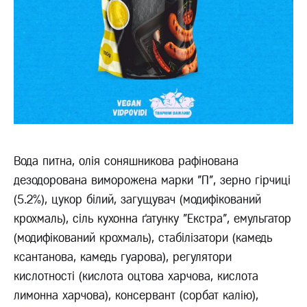
Вода питна, олія соняшникова рафінована
дезодорована виморожена марки "П", зерно гірчиці
(5.2%), цукор білий, загущувач (модифікований
крохмаль), сіль кухонна ґатунку "Екстра", емульгатор
(модифікований крохмаль), стабілізатори (камедь
ксантанова, камедь гуарова), регулятори
кислотності (кислота оцтова харчова, кислота
лимонна харчова), консервант (сорбат калію),