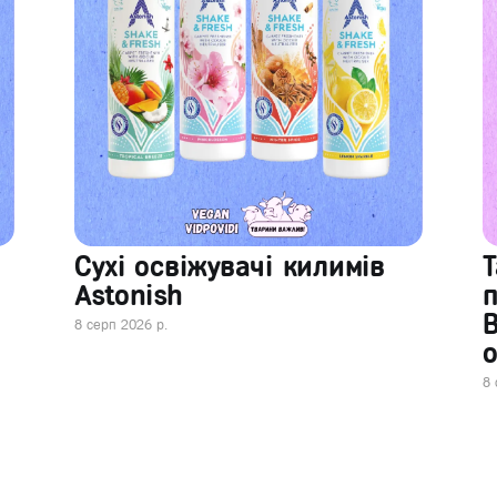
Сухі освіжувачі килимів
Т
Astonish
В
8 серп 2026 р.
о
8 