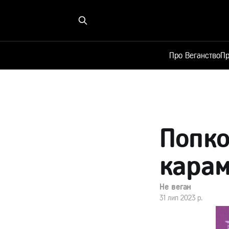
Про Веганство
Пр
Попко
карам
Не веган
31 лип 2023 р.