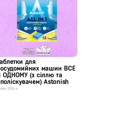
аблетки для
посудомийних машин ВСЕ
 ОДНОМУ (з сіллю та
поліскувачем) Astonish
серп 2026 р.