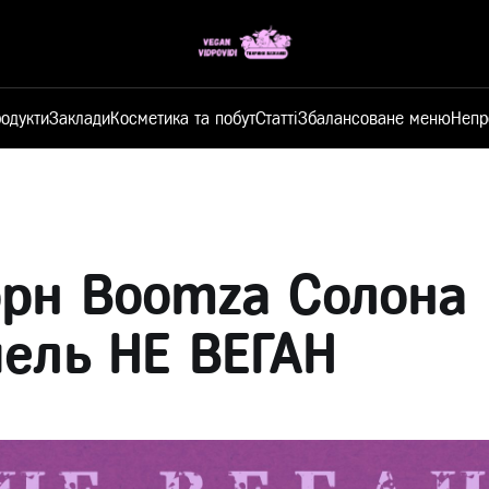
одукти
Заклади
Косметика та побут
Статті
Збалансоване меню
Непр
рн Boomza Солона
ель НЕ ВЕГАН