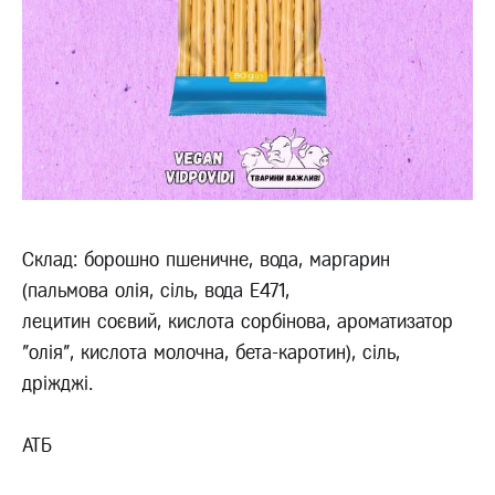
Склад: борошно пшеничне, вода, маргарин
(пальмова олія, сіль, вода Е471,
лецитин соєвий, кислота сорбінова, ароматизатор
"олія", кислота молочна, бета-каротин), сіль,
дріжджі.
АТБ