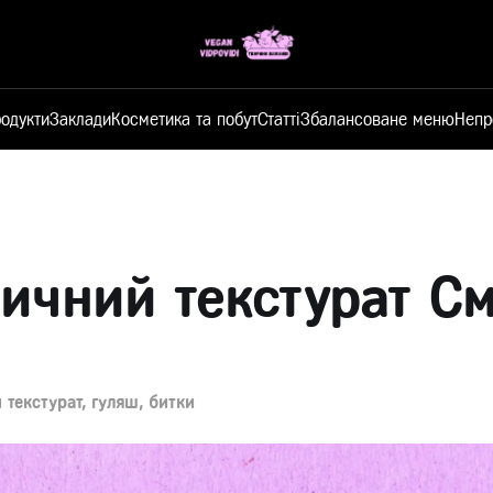
одукти
Заклади
Косметика та побут
Статті
Збалансоване меню
Непр
ичний текстурат С
 текстурат, гуляш, битки