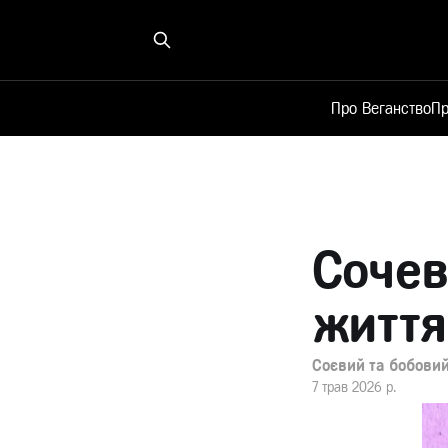
Про Веганство
Пр
Сочев
життя
Соєвий та бобовий
7 трав 2026 р.