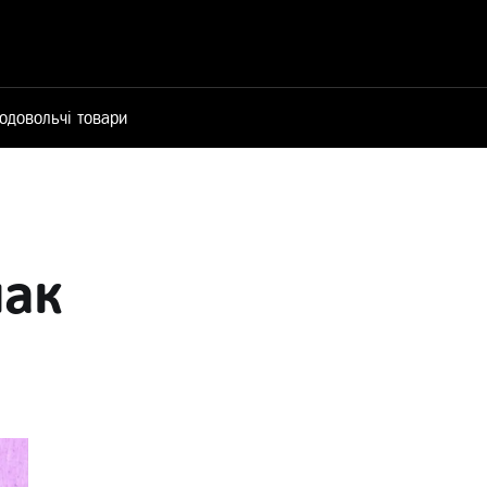
одовольчі товари
мак