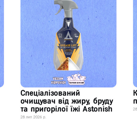
Спеціалізований
очищувач від жиру, бруду
п
та пригорілої їжі Astonish
28
28 лип 2026 р.