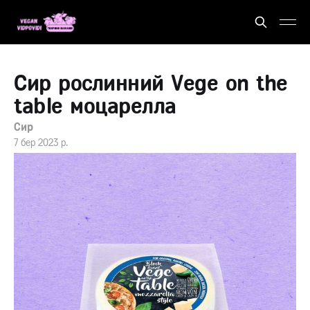
Сир рослинний Vege on the
table моцарелла
Сир
7 бер 2023 р.