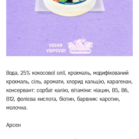
Вода, 25% кокосової олії, крохмаль, модифікований
крохмаль, сіль, аромати, хлорид кальцію, карагенан,
консервант: сорбат калію, вітаміни: ніацин, В5, В6,
В12, фолієва кислота, біотин, барвник: каротин,
молочна.
Арсен