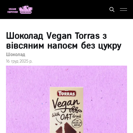
Шоколад Vegan Torras з
вівсяним напоєм без цукру
Шоколад
16 груд 2025 р.