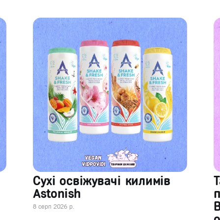
Сухі освіжувачі килимів
Т
Astonish
В
8 серп 2026 р.
о