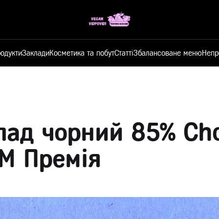
одукти
Заклади
Косметика та побут
Статті
Збалансоване меню
Непр
ад чорний 85% Cho
ТМ Премія