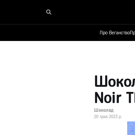
Про Веганство
Пр
Шокол
Noir 
Шоколад
20 трав 2023 р.