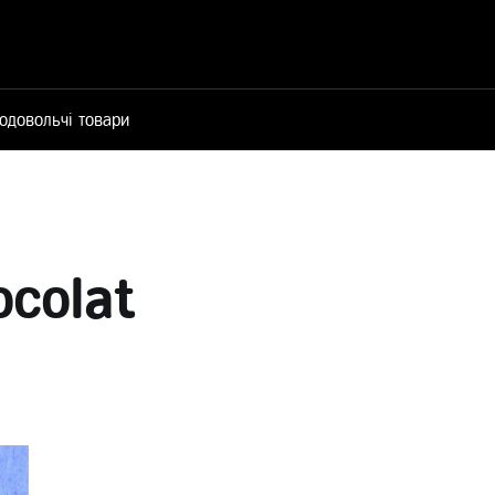
одовольчі товари
colat