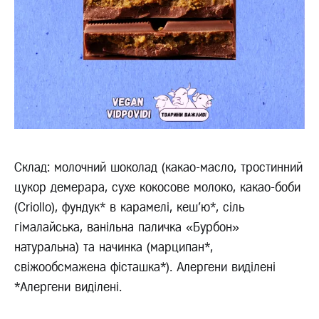
Склад: молочний шоколад (какао-масло, тростинний
цукор демерара, сухе кокосове молоко, какао-боби
(Criollo), фундук* в карамелі, кеш'ю*, сіль
гімалайська, ванільна паличка «Бурбон»
натуральна) та начинка (марципан*,
свіжообсмажена фісташка*). Алергени виділені
*Алергени виділені.