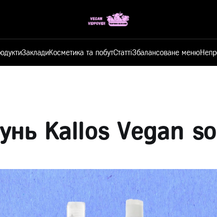
одукти
Заклади
Косметика та побут
Статті
Збалансоване меню
Непр
нь Kallos Vegan so