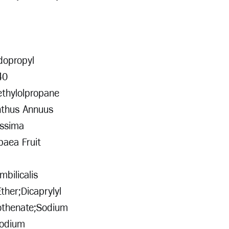
dopropyl
40
ethylolpropane
nthus Annuus
issima
paea Fruit
bilicalis
ther;Dicaprylyl
tothenate;Sodium
Sodium