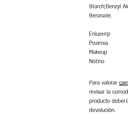
Starch;Benzyl Al
Benzoate.
Епіцентр
Розетка
Makeup
Notino
Para valorar
cam
revisar la comodi
producto debería
devolución.