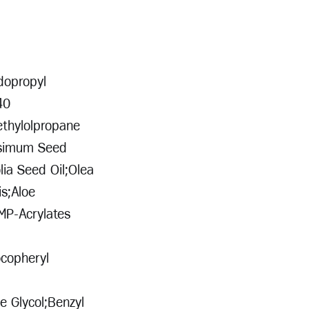
dopropyl
40
ethylolpropane
issimum Seed
lia Seed Oil;Olea
is;Aloe
MP-Acrylates
ocopheryl
 Glycol;Benzyl