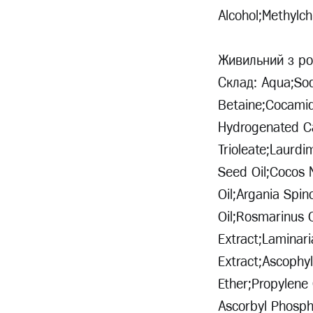
Alcohol;Methylch
Живильний з ро
Склад: Aqua;Sod
Betaine;Cocami
Hydrogenated Ca
Trioleate;Laurd
Seed Oil;Cocos 
Oil;Argania Spin
Oil;Rosmarinus Of
Extract;Laminari
Extract;Ascophyl
Ether;Propylene
Ascorbyl Phosph