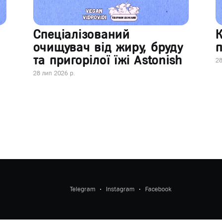
Спеціалізований
очищувач від жиру, бруду
п
та пригорілої їжі Astonish
28
28 лип 2026 р.
Telegram
Instagram
Facebook