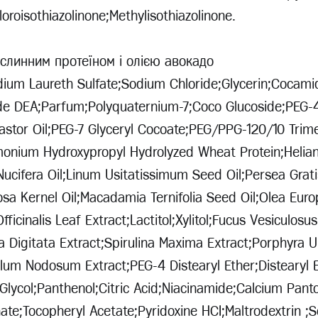
loroisothiazolinone;Methylisothiazolinone.
слинним протеїном і олією авокадо
ium Laureth Sulfate;Sodium Chloride;Glycerin;Cocami
de DEA;Parfum;Polyquaternium-7;Coco Glucoside;PEG-
stor Oil;PEG-7 Glyceryl Cocoate;PEG/PPG-120/10 Trim
imonium Hydroxypropyl Hydrolyzed Wheat Protein;Helia
Nucifera Oil;Linum Usitatissimum Seed Oil;Persea Grat
osa Kernel Oil;Macadamia Ternifolia Seed Oil;Olea Euro
ficinalis Leaf Extract;Lactitol;Xylitol;Fucus Vesiculosus
a Digitata Extract;Spirulina Maxima Extract;Porphyra Um
lum Nodosum Extract;PEG-4 Distearyl Ether;Distearyl E
 Glycol;Panthenol;Citric Acid;Niacinamide;Calcium Pan
ate;Tocopheryl Acetate;Pyridoxine HCI;Maltrodextrin ;