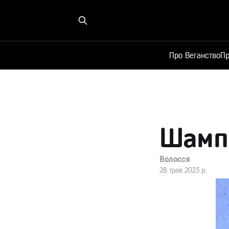
Про Веганство
Пр
Шампу
Волосся
28 трав 2023 р.