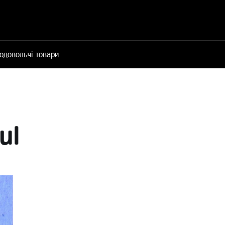
одовольчі товари
ul