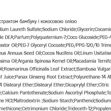
кстрактом бамбуку і кокосовою олією
ium Laureth Sulfate;Sodium Chloride;Glycerin;Cocami
de DEA;Parfum;Polyquaternium-7;Coco Glucoside;PEG-
stor Oil;PEG-7 Glyceryl Cocoate;PEG/PPG-120/10 Trim
nthus Annuus Seed Oil;Cocos Nucifera Oil;Linum Usitat
ssima Oil;Argania Spinosa Kernel Oil;Macadamia Ternifo
il;Rosmarinus Officinalis Leaf Extract;Bambusa Vulgar
f Juice;Panax Ginseng Root Extract;Polyurethane-14 A
Distearyl Ether;Distearyl Ether;Dicaprylyl Ether;Citric
e;Calcium Pantothenate;Sodium Ascorbyl Phosphate;T
ine HCI;Maltrodextrin ;Sodium Starch;Panthenol;Sodium
ethicone;Cetrimonium Chloride;Trideceth-12;Propylene