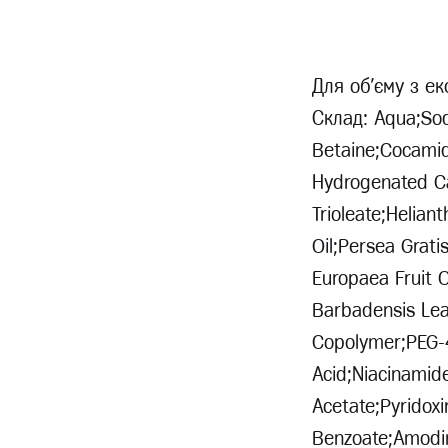
Для об'єму з е
Склад: Aqua;Sod
Betaine;Cocami
Hydrogenated Ca
Trioleate;Helia
Oil;Persea Grati
Europaea Fruit O
Barbadensis Lea
Copolymer;PEG-4 
Acid;Niacinamid
Acetate;Pyridox
Benzoate;Amodim