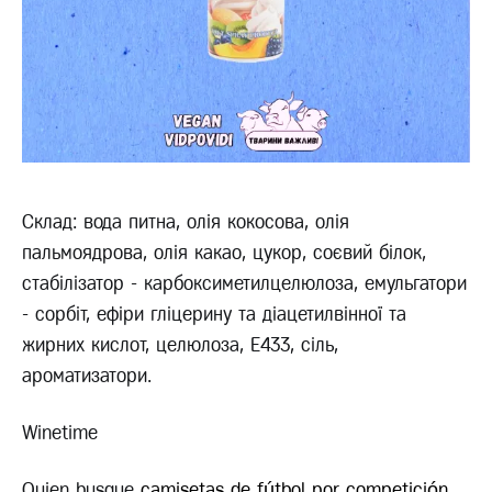
Склад: вода питна, олія кокосова, олія
пальмоядрова, олія какао, цукор, соєвий білок,
стабілізатор - карбоксиметилцелюлоза, емульгатори
- сорбіт, ефіри гліцерину та діацетилвінної та
жирних кислот, целюлоза, Е433, сіль,
ароматизатори.
Winetime
Quien busque
camisetas de fútbol por competición