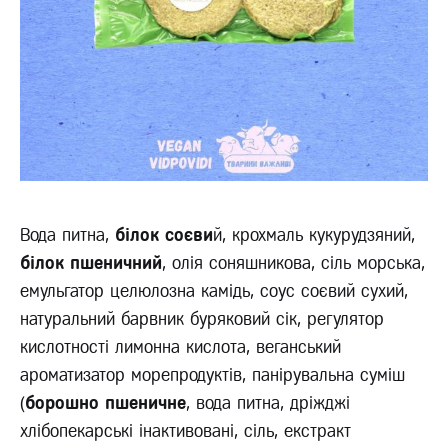
Вода питна,
білок соєви
й, крохмаль кукурудзяний,
білок пшеничний
, олія соняшникова, сіль морська,
емульгатор целюлозна камідь, соус соєвий сухий,
натуральний барвник буряковий сік, регулятор
кислотності лимонна кислота, веганський
ароматизатор морепродуктів, панірувальна суміш
(
борошно пшеничне
, вода питна, дріжджі
хлібопекарські інактивовані, сіль, екстракт