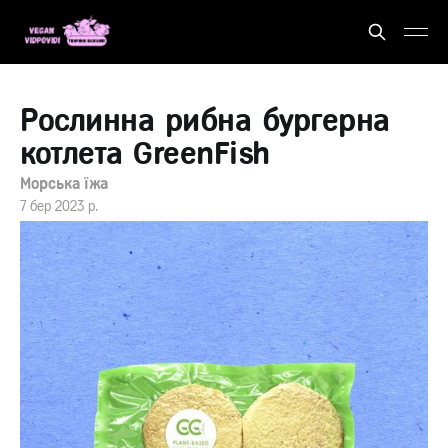
Рослинна рибна бургерна
котлета GreenFish
Морська їжа
7 бер 2023 р.