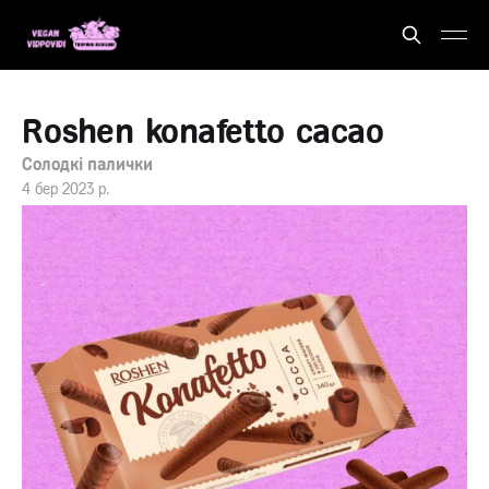
Roshen konafetto cacao
Солодкі палички
4 бер 2023 р.