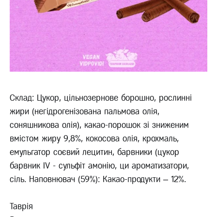
Склад: Цукор, цільнозернове борошно, рослинні
жири (негідрогенізована пальмова олія,
соняшникова олія), какао-порошок зі зниженим
вмістом жиру 9,8%, кокосова олія, крохмаль,
емульгатор соєвий лецитин, барвники (цукор
барвник IV - сульфіт амонію, ци ароматизатори,
сіль. Наповнювач (59%): Какао-продукти – 12%.
Таврія