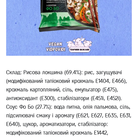
Склад: Рисова локшина (69.4%): рис, загущувачі
(модифікований тапіоковий крохмаль Е1404, Е466),
крохмаль картопляний, сіль, емульгатор (Е475),
антиоксидант (Е300), стабілізатори (E451i, E452і).
Соус Фо Бо (27.7%): вода питна, олія пальмова, сіль,
підсилювачі смаку і аромату (E621, E627, E635, E631,
Е640), цукор, ароматизатори, стабілізатор:
модифікований тапіоковий крохмаль E1442,