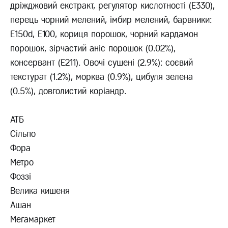
дріжджовий екстракт, регулятор кислотності (Е330),
перець чорний мелений, імбир мелений, барвники:
E150d, E100, кориця порошок, чорний кардамон
порошок, зірчастий аніс порошок (0.02%),
консервант (Е211). Овочі сушені (2.9%): соєвий
текстурат (1.2%), морква (0.9%), цибуля зелена
(0.5%), довголистий коріандр.
АТБ
Сільпо
Фора
Метро
Фоззі
Велика кишеня
Ашан
Мегамаркет