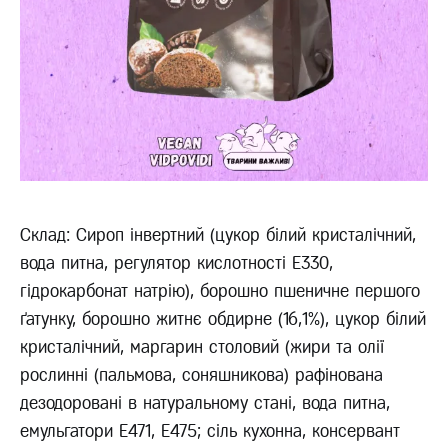
Склад: Сироп інвертний (цукор білий кристалічний,
вода питна, регулятор кислотності Е330,
гідрокарбонат натрію), борошно пшеничне першого
ґатунку, борошно житнє обдирне (16,1%), цукор білий
кристалічний, маргарин столовий (жири та олії
рослинні (пальмова, соняшникова) рафінована
дезодоровані в натуральному стані, вода питна,
емульгатори Е471, Е475; сіль кухонна, консервант