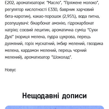
Е202, ароматизатори: "Масло", "Пряжене молоко",
регулятор кислотності Е330, баврник харчовий
бета-каротин), какао-порошок (2,95%), вода питна,
розпушувачі: бікарбонат амонію, гідрокарбонат
натрію; соєвий лецитин, ароматична суміш "Сухи
Духі" (кориця мелена, пудра цукрова, перець
духмяний, горіх мускатний, імбир мелений, гвоздика
мелена, кардамон мелений, перець чорний
мелений), ароматизатор "Шоколад".
Новус
Нещодавні дописи