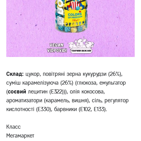
Склад:
цукор, повітряні зерна кукурудзи (26%),
суміш карамелізуюча (26%) (глюкоза, емульгатор
(
соєвий
лецитин (Е322))), олія кокосова,
ароматизатори (карамель, вишня), сіль, регулятор
кислотності (Е330), барвники (Е102, Е133).
Класс
Мегамаркет