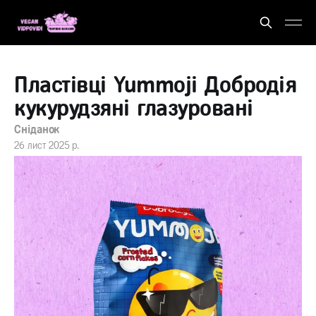
Пластівці Yummoji Добродія
кукурудзяні глазуровані
Сніданок
26 лист 2025 р.