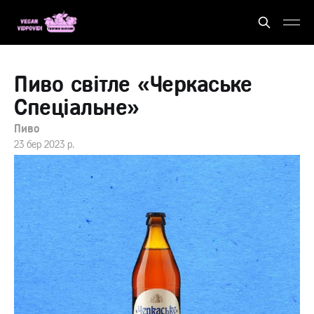
Пиво свiтле «Черкаське
Спеціальне»
Пиво
23 бер 2023 р.