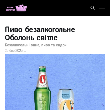
Пиво безалкогольне
Оболонь світле
Безалкогольні вина, пиво та сидри
25 бер 2023 р.