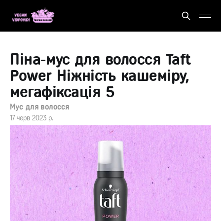
Піна-мус для волосся Taft
Power Ніжність кашеміру,
мегафіксація 5
Мус для волосся
17 черв 2023 р.