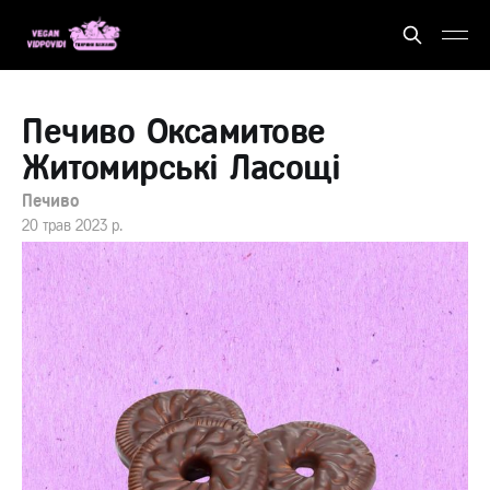
Печиво Оксамитове
Житомирські Ласощі
Печиво
20 трав 2023 р.