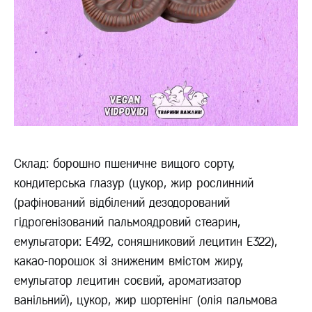
Склад: борошно пшеничне вищого сорту,
кондитерська глазур (цукор, жир рослинний
(рафінований відбілений дезодорований
гідрогенізований пальмоядровий стеарин,
емульгатори: Е492, соняшниковий лецитин Е322),
какао-порошок зі зниженим вмістом жиру,
емульгатор лецитин соєвий, ароматизатор
ванільний), цукор, жир шортенінг (олія пальмова