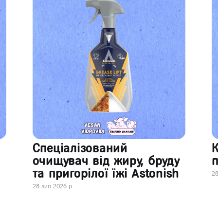
Спеціалізований
очищувач від жиру, бруду
п
та пригорілої їжі Astonish
28
28 лип 2026 р.