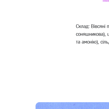
Склад: Вівсяні 
соняшникова), ц
та амонію), сіл