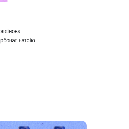
олеїнова
арбонат натрію