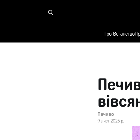
Про Веганство
Пр
Печив
вівся
Печиво
9 лист 2025 р.