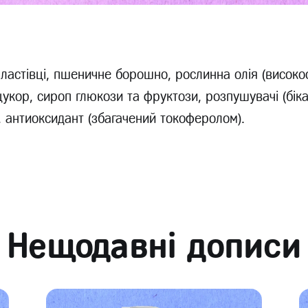
пластівці, пшеничне борошно, рослинна олія (високо
укор, сироп глюкози та фруктози, розпушувачі (бік
ь, антиоксидант (збагачений токоферолом).
Нещодавні дописи