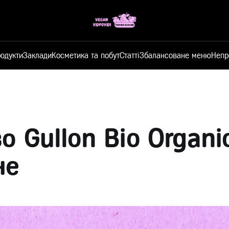
одукти
Заклади
Косметика та побут
Статті
Збалансоване меню
Непр
о Gullon Bio Organi
не