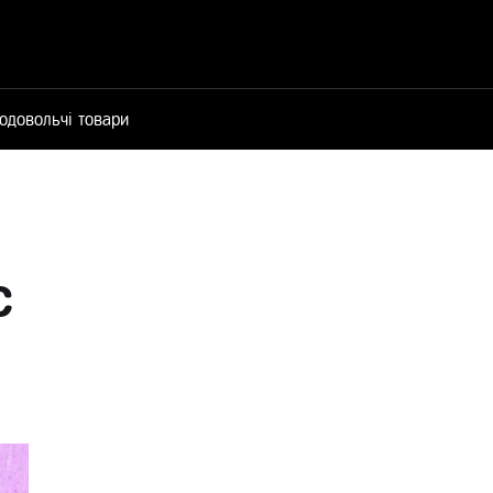
одовольчі товари
c