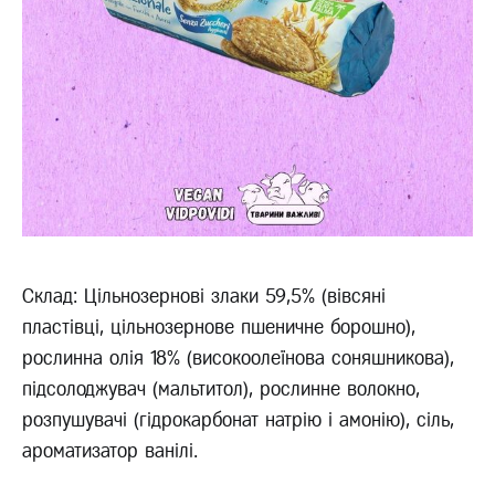
Склад: Цільнозернові злаки 59,5% (вівсяні
пластівці, цільнозернове пшеничне борошно),
рослинна олія 18% (високоолеїнова соняшникова),
підсолоджувач (мальтитол), рослинне волокно,
розпушувачі (гідрокарбонат натрію і амонію), сіль,
ароматизатор ванілі.